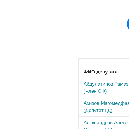
ФИО депутата
Абдулатипов Рамаз
(Член СФ)
Азизов Магомедфаз
(Депутат ГД)
Александров Алекс