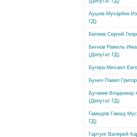
(Депутат ГД)
Аушев Мухарбек Из
ГД)
Беляев Сергей Геор
Бигнов Рамиль Има
(Депутат ГД)
Бугера Михаил Евге
Бунич Павел Григор
Буткеев Владимир 
(Депутат ГД)
Гамидов Гамид Мус
ГД)
Гартунг Валерий Ка