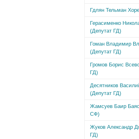
Гдлян Тельман Хоре
Герасименко Никол
(Депутат ГД)
Гоман Владимир В
(Депутат ГД)
Громов Борис Всев
ГД)
Десятников Васили
(Депутат ГД)
Жамсуев Баир Баяс
СФ)
Жуков Александр Д
ГД)