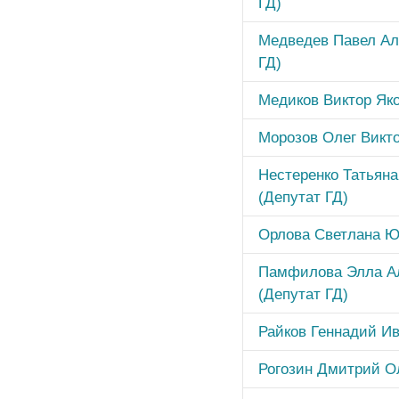
ГД)
Медведев Павел Ал
ГД)
Медиков Виктор Яко
Морозов Олег Викто
Нестеренко Татьяна
(Депутат ГД)
Орлова Светлана Ю
Памфилова Элла А
(Депутат ГД)
Райков Геннадий Ив
Рогозин Дмитрий Ол