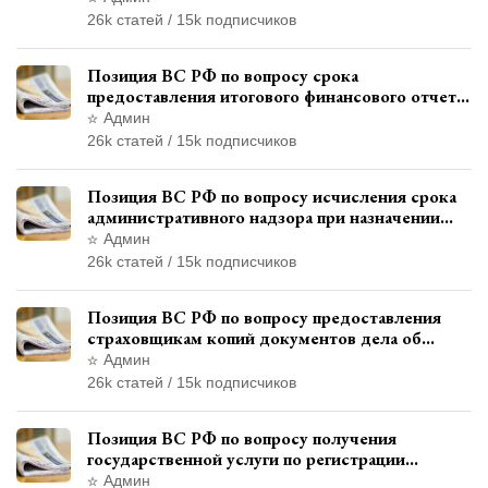
административного правонарушения
26k статей / 15k подписчиков
Позиция ВС РФ по вопросу срока
предоставления итогового финансового отчета
кандидатом в соответствии с
Админ
законодательством о выборах
26k статей / 15k подписчиков
Позиция ВС РФ по вопросу исчисления срока
административного надзора при назначении
дополнительного наказания, отличного от
Админ
ограничения свободы
26k статей / 15k подписчиков
Позиция ВС РФ по вопросу предоставления
страховщикам копий документов дела об
административном правонарушении для
Админ
автотехнической экспертизы
26k статей / 15k подписчиков
Позиция ВС РФ по вопросу получения
государственной услуги по регистрации
транспортного средства через представителя
Админ