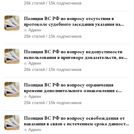
использованием полиграфа
26k статей / 15k подписчиков
Позиция ВС РФ по вопросу отсутствия в
протоколе судебного заседания указания на
возможность выступления в прениях сторон
Админ
при наличии аудиозаписи
26k статей / 15k подписчиков
Позиция ВС РФ по вопросу недопустимости
использования в приговоре доказательств, не
исследованных в судебном заседании
Админ
26k статей / 15k подписчиков
Позиция ВС РФ по вопросу ограничения
времени дополнительного ознакомления с
материалами уголовного дела
Админ
26k статей / 15k подписчиков
Позиция ВС РФ по вопросу освобождения от
наказания в связи с истечением срока давности
уголовного преследования
Админ