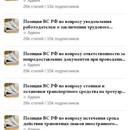
права управления транспортными средствами
Админ
26k статей / 15k подписчиков
Позиция ВС РФ по вопросу уведомления
работодателем о заключении трудового
договора с бывшим государственным
Админ
служащим
26k статей / 15k подписчиков
Позиция ВС РФ по вопросу ответственности за
непредоставление документов при проведении
контроля и надзора
Админ
26k статей / 15k подписчиков
Позиция ВС РФ по вопросу стоянки и
остановки транспортного средства на тротуаре
и квалификации административного
Админ
правонарушения
26k статей / 15k подписчиков
Позиция ВС РФ по вопросу истечения срока
действия транзитных знаков иностранного
государства и отсутствия состава
Админ