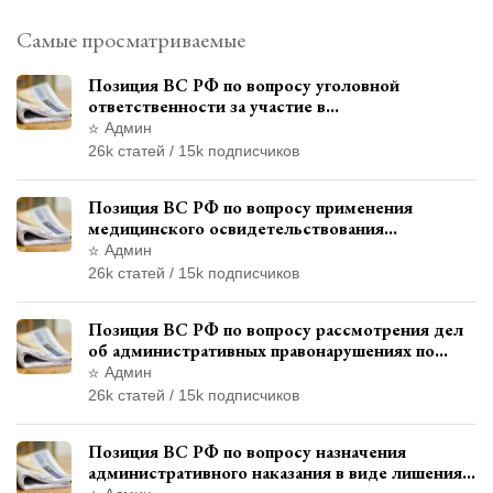
Самые просматриваемые
Позиция ВС РФ по вопросу уголовной
ответственности за участие в
террористической организации до
Админ
официального признания
26k статей / 15k подписчиков
Позиция ВС РФ по вопросу применения
медицинского освидетельствования
военнослужащих при увольнении с военной
Админ
службы
26k статей / 15k подписчиков
Позиция ВС РФ по вопросу рассмотрения дел
об административных правонарушениях по
месту жительства и сроков давности
Админ
привлечения к ответственности
26k статей / 15k подписчиков
Позиция ВС РФ по вопросу назначения
административного наказания в виде лишения