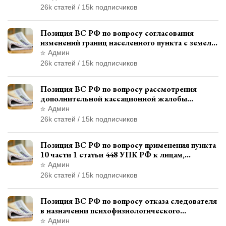
26k статей / 15k подписчиков
Позиция ВС РФ по вопросу согласования
изменений границ населенного пункта с земель
лесного фонда
Админ
26k статей / 15k подписчиков
Позиция ВС РФ по вопросу рассмотрения
дополнительной кассационной жалобы
адвоката в кассационной инстанции
Админ
26k статей / 15k подписчиков
Позиция ВС РФ по вопросу применения пункта
10 части 1 статьи 448 УПК РФ к лицам,
уволенным из следственных органов
Админ
26k статей / 15k подписчиков
Позиция ВС РФ по вопросу отказа следователя
в назначении психофизиологического
исследования показаний обвиняемой с
Админ