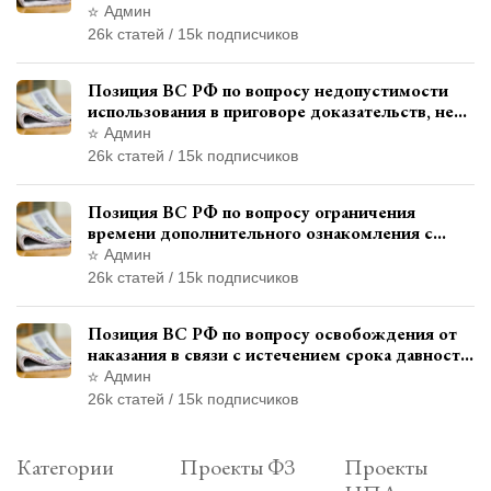
возможность выступления в прениях сторон
Админ
при наличии аудиозаписи
26k статей / 15k подписчиков
Позиция ВС РФ по вопросу недопустимости
использования в приговоре доказательств, не
исследованных в судебном заседании
Админ
26k статей / 15k подписчиков
Позиция ВС РФ по вопросу ограничения
времени дополнительного ознакомления с
материалами уголовного дела
Админ
26k статей / 15k подписчиков
Позиция ВС РФ по вопросу освобождения от
наказания в связи с истечением срока давности
уголовного преследования
Админ
26k статей / 15k подписчиков
Категории
Проекты ФЗ
Проекты