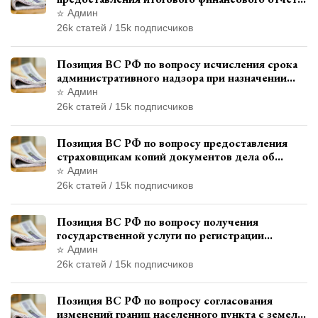
кандидатом в соответствии с
Админ
законодательством о выборах
26k статей / 15k подписчиков
Позиция ВС РФ по вопросу исчисления срока
административного надзора при назначении
дополнительного наказания, отличного от
Админ
ограничения свободы
26k статей / 15k подписчиков
Позиция ВС РФ по вопросу предоставления
страховщикам копий документов дела об
административном правонарушении для
Админ
автотехнической экспертизы
26k статей / 15k подписчиков
Позиция ВС РФ по вопросу получения
государственной услуги по регистрации
транспортного средства через представителя
Админ
26k статей / 15k подписчиков
Позиция ВС РФ по вопросу согласования
изменений границ населенного пункта с земель