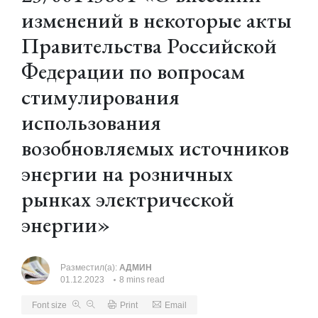
изменений в некоторые акты
Правительства Российской
Федерации по вопросам
стимулирования
использования
возобновляемых источников
энергии на розничных
рынках электрической
энергии»
Разместил(а):
АДМИН
01.12.2023
8 mins read
Font size
Print
Email