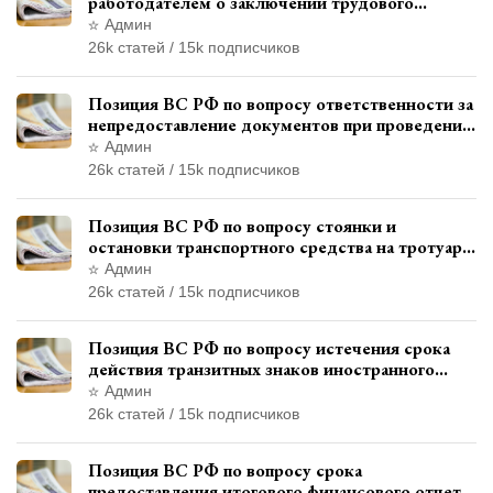
работодателем о заключении трудового
договора с бывшим государственным
Админ
служащим
26k статей / 15k подписчиков
Позиция ВС РФ по вопросу ответственности за
непредоставление документов при проведении
контроля и надзора
Админ
26k статей / 15k подписчиков
Позиция ВС РФ по вопросу стоянки и
остановки транспортного средства на тротуаре
и квалификации административного
Админ
правонарушения
26k статей / 15k подписчиков
Позиция ВС РФ по вопросу истечения срока
действия транзитных знаков иностранного
государства и отсутствия состава
Админ
административного правонарушения
26k статей / 15k подписчиков
Позиция ВС РФ по вопросу срока
предоставления итогового финансового отчета