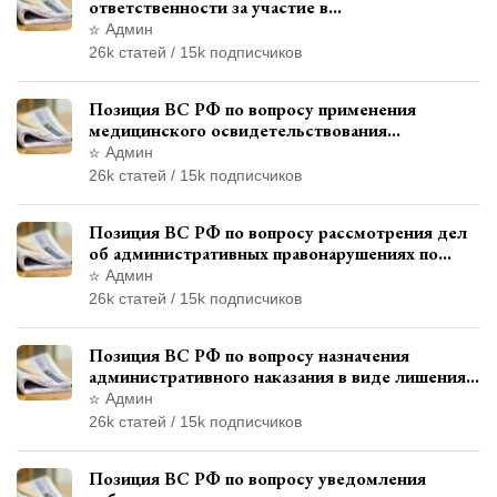
ответственности за участие в
террористической организации до
Админ
официального признания
26k статей / 15k подписчиков
Позиция ВС РФ по вопросу применения
медицинского освидетельствования
военнослужащих при увольнении с военной
Админ
службы
26k статей / 15k подписчиков
Позиция ВС РФ по вопросу рассмотрения дел
об административных правонарушениях по
месту жительства и сроков давности
Админ
привлечения к ответственности
26k статей / 15k подписчиков
Позиция ВС РФ по вопросу назначения
административного наказания в виде лишения
права управления транспортными средствами
Админ
26k статей / 15k подписчиков
Позиция ВС РФ по вопросу уведомления