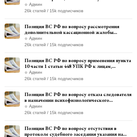
лесного фонда
Админ
26k статей / 15k подписчиков
Позиция ВС РФ по вопросу рассмотрения
дополнительной кассационной жалобы
адвоката в кассационной инстанции
Админ
26k статей / 15k подписчиков
Позиция ВС РФ по вопросу применения пункта
10 части 1 статьи 448 УПК РФ к лицам,
уволенным из следственных органов
Админ
26k статей / 15k подписчиков
Позиция ВС РФ по вопросу отказа следователя
в назначении психофизиологического
исследования показаний обвиняемой с
Админ
использованием полиграфа
26k статей / 15k подписчиков
Позиция ВС РФ по вопросу отсутствия в
протоколе судебного заседания указания на