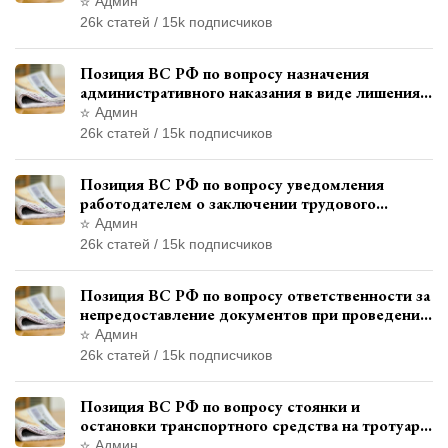
месту жительства и сроков давности
Админ
привлечения к ответственности
26k статей / 15k подписчиков
Позиция ВС РФ по вопросу назначения
административного наказания в виде лишения
права управления транспортными средствами
Админ
26k статей / 15k подписчиков
Позиция ВС РФ по вопросу уведомления
работодателем о заключении трудового
договора с бывшим государственным
Админ
служащим
26k статей / 15k подписчиков
Позиция ВС РФ по вопросу ответственности за
непредоставление документов при проведении
контроля и надзора
Админ
26k статей / 15k подписчиков
Позиция ВС РФ по вопросу стоянки и
остановки транспортного средства на тротуаре
и квалификации административного
Админ