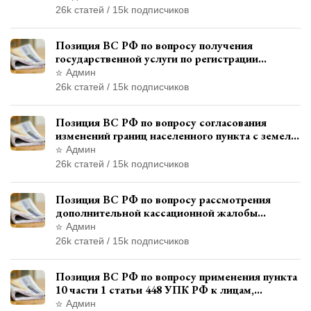
автотехнической экспертизы
26k статей / 15k подписчиков
Позиция ВС РФ по вопросу получения
государственной услуги по регистрации
транспортного средства через представителя
Админ
26k статей / 15k подписчиков
Позиция ВС РФ по вопросу согласования
изменений границ населенного пункта с земель
лесного фонда
Админ
26k статей / 15k подписчиков
Позиция ВС РФ по вопросу рассмотрения
дополнительной кассационной жалобы
адвоката в кассационной инстанции
Админ
26k статей / 15k подписчиков
Позиция ВС РФ по вопросу применения пункта
10 части 1 статьи 448 УПК РФ к лицам,
уволенным из следственных органов
Админ