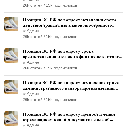
правонарушения
26k статей / 15k подписчиков
Позиция ВС РФ по вопросу истечения срока
действия транзитных знаков иностранного
государства и отсутствия состава
Админ
административного правонарушения
26k статей / 15k подписчиков
Позиция ВС РФ по вопросу срока
предоставления итогового финансового отчета
кандидатом в соответствии с
Админ
законодательством о выборах
26k статей / 15k подписчиков
Позиция ВС РФ по вопросу исчисления срока
административного надзора при назначении
дополнительного наказания, отличного от
Админ
ограничения свободы
26k статей / 15k подписчиков
Позиция ВС РФ по вопросу предоставления
страховщикам копий документов дела об
административном правонарушении для
Админ