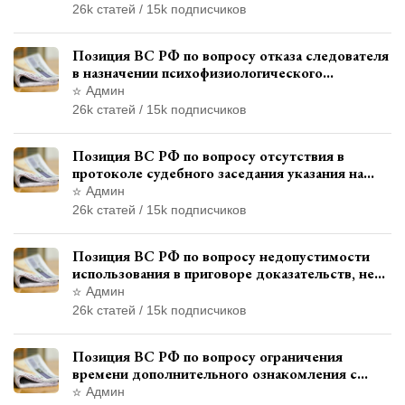
26k статей / 15k подписчиков
Позиция ВС РФ по вопросу отказа следователя
в назначении психофизиологического
исследования показаний обвиняемой с
Админ
использованием полиграфа
26k статей / 15k подписчиков
Позиция ВС РФ по вопросу отсутствия в
протоколе судебного заседания указания на
возможность выступления в прениях сторон
Админ
при наличии аудиозаписи
26k статей / 15k подписчиков
Позиция ВС РФ по вопросу недопустимости
использования в приговоре доказательств, не
исследованных в судебном заседании
Админ
26k статей / 15k подписчиков
Позиция ВС РФ по вопросу ограничения
времени дополнительного ознакомления с
материалами уголовного дела
Админ