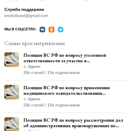
Служба поддержки
enotrakoed@gmail.com
МЫ В СОЦСЕТЯХ:
Самые просматриваемые
Позиция ВС РФ по вопросу уголовной
ответственности за участие в
террористической организации до
Админ
официального признания
26k статей / 15k подписчиков
Позиция ВС РФ по вопросу применения
медицинского освидетельствования
военнослужащих при увольнении с военной
Админ
службы
26k статей / 15k подписчиков
Позиция ВС РФ по вопросу рассмотрения дел
об административных правонарушениях по