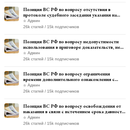
Позиция ВС РФ по вопросу отсутствия в
протоколе судебного заседания указания на
возможность выступления в прениях сторон
Админ
при наличии аудиозаписи
26k статей / 15k подписчиков
Позиция ВС РФ по вопросу недопустимости
использования в приговоре доказательств, не
исследованных в судебном заседании
Админ
26k статей / 15k подписчиков
Позиция ВС РФ по вопросу ограничения
времени дополнительного ознакомления с
материалами уголовного дела
Админ
26k статей / 15k подписчиков
Позиция ВС РФ по вопросу освобождения от
наказания в связи с истечением срока давности
уголовного преследования
Админ
26k статей / 15k подписчиков