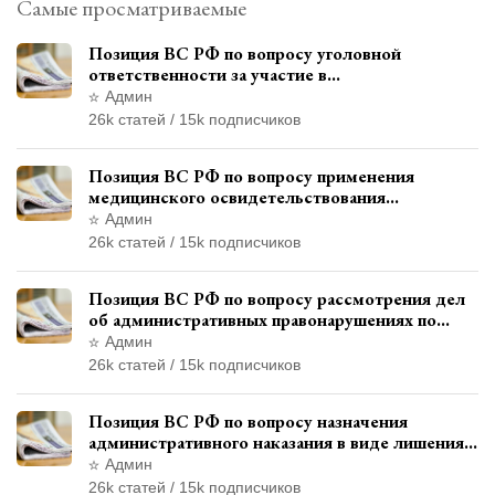
Самые просматриваемые
Позиция ВС РФ по вопросу уголовной
ответственности за участие в
террористической организации до
Админ
официального признания
26k статей / 15k подписчиков
Позиция ВС РФ по вопросу применения
медицинского освидетельствования
военнослужащих при увольнении с военной
Админ
службы
26k статей / 15k подписчиков
Позиция ВС РФ по вопросу рассмотрения дел
об административных правонарушениях по
месту жительства и сроков давности
Админ
привлечения к ответственности
26k статей / 15k подписчиков
Позиция ВС РФ по вопросу назначения
административного наказания в виде лишения
права управления транспортными средствами
Админ
26k статей / 15k подписчиков