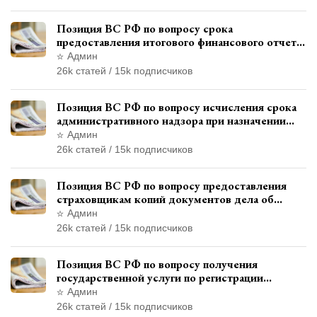
Позиция ВС РФ по вопросу срока
предоставления итогового финансового отчета
кандидатом в соответствии с
Админ
законодательством о выборах
26k статей / 15k подписчиков
Позиция ВС РФ по вопросу исчисления срока
административного надзора при назначении
дополнительного наказания, отличного от
Админ
ограничения свободы
26k статей / 15k подписчиков
Позиция ВС РФ по вопросу предоставления
страховщикам копий документов дела об
административном правонарушении для
Админ
автотехнической экспертизы
26k статей / 15k подписчиков
Позиция ВС РФ по вопросу получения
государственной услуги по регистрации
транспортного средства через представителя
Админ
26k статей / 15k подписчиков