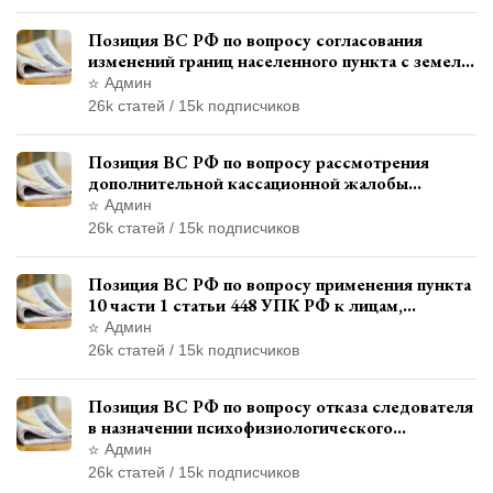
Позиция ВС РФ по вопросу согласования
изменений границ населенного пункта с земель
лесного фонда
Админ
26k статей / 15k подписчиков
Позиция ВС РФ по вопросу рассмотрения
дополнительной кассационной жалобы
адвоката в кассационной инстанции
Админ
26k статей / 15k подписчиков
Позиция ВС РФ по вопросу применения пункта
10 части 1 статьи 448 УПК РФ к лицам,
уволенным из следственных органов
Админ
26k статей / 15k подписчиков
Позиция ВС РФ по вопросу отказа следователя
в назначении психофизиологического
исследования показаний обвиняемой с
Админ
использованием полиграфа
26k статей / 15k подписчиков