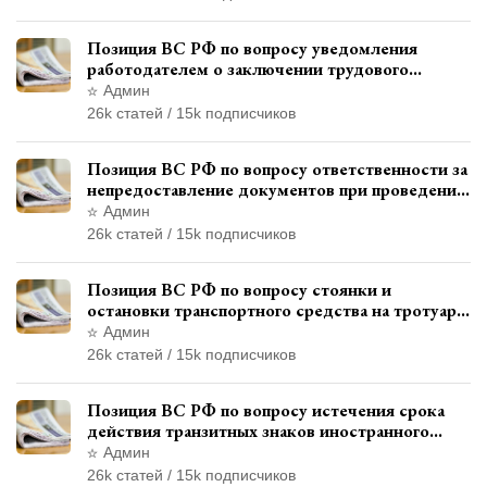
Позиция ВС РФ по вопросу уведомления
работодателем о заключении трудового
договора с бывшим государственным
Админ
служащим
26k статей / 15k подписчиков
Позиция ВС РФ по вопросу ответственности за
непредоставление документов при проведении
контроля и надзора
Админ
26k статей / 15k подписчиков
Позиция ВС РФ по вопросу стоянки и
остановки транспортного средства на тротуаре
и квалификации административного
Админ
правонарушения
26k статей / 15k подписчиков
Позиция ВС РФ по вопросу истечения срока
действия транзитных знаков иностранного
государства и отсутствия состава
Админ
административного правонарушения
26k статей / 15k подписчиков