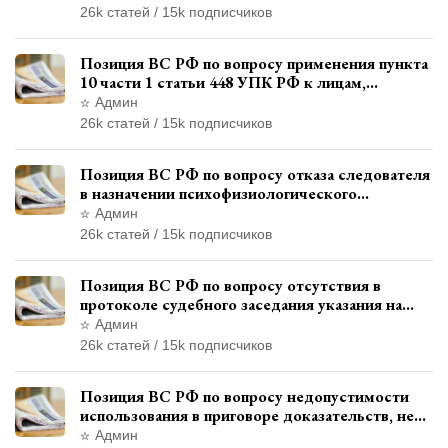
26k статей / 15k подписчиков
Позиция ВС РФ по вопросу применения пункта
10 части 1 статьи 448 УПК РФ к лицам,
уволенным из следственных органов
Админ
26k статей / 15k подписчиков
Позиция ВС РФ по вопросу отказа следователя
в назначении психофизиологического
исследования показаний обвиняемой с
Админ
использованием полиграфа
26k статей / 15k подписчиков
Позиция ВС РФ по вопросу отсутствия в
протоколе судебного заседания указания на
возможность выступления в прениях сторон
Админ
при наличии аудиозаписи
26k статей / 15k подписчиков
Позиция ВС РФ по вопросу недопустимости
использования в приговоре доказательств, не
исследованных в судебном заседании
Админ