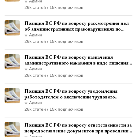
военнослужащих при увольнении с военной
Админ
службы
26k статей / 15k подписчиков
Позиция ВС РФ по вопросу рассмотрения дел
об административных правонарушениях по
месту жительства и сроков давности
Админ
привлечения к ответственности
26k статей / 15k подписчиков
Позиция ВС РФ по вопросу назначения
административного наказания в виде лишения
права управления транспортными средствами
Админ
26k статей / 15k подписчиков
Позиция ВС РФ по вопросу уведомления
работодателем о заключении трудового
договора с бывшим государственным
Админ
служащим
26k статей / 15k подписчиков
Позиция ВС РФ по вопросу ответственности за
непредоставление документов при проведении
контроля и надзора
Админ