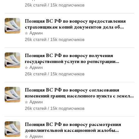
ограничения свободы
26k статей / 15k подписчиков
Позиция ВС РФ по вопросу предоставления
страховщикам копий документов дела об
административном правонарушении для
Админ
автотехнической экспертизы
26k статей / 15k подписчиков
Позиция ВС РФ по вопросу получения
государственной услуги по регистрации
транспортного средства через представителя
Админ
26k статей / 15k подписчиков
Позиция ВС РФ по вопросу согласования
изменений границ населенного пункта с земель
лесного фонда
Админ
26k статей / 15k подписчиков
Позиция ВС РФ по вопросу рассмотрения
дополнительной кассационной жалобы
адвоката в кассационной инстанции
Админ