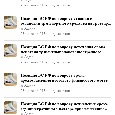
26k статей / 15k подписчиков
Позиция ВС РФ по вопросу стоянки и
остановки транспортного средства на тротуаре
и квалификации административного
Админ
правонарушения
26k статей / 15k подписчиков
Позиция ВС РФ по вопросу истечения срока
действия транзитных знаков иностранного
государства и отсутствия состава
Админ
административного правонарушения
26k статей / 15k подписчиков
Позиция ВС РФ по вопросу срока
предоставления итогового финансового отчета
кандидатом в соответствии с
Админ
законодательством о выборах
26k статей / 15k подписчиков
Позиция ВС РФ по вопросу исчисления срока
административного надзора при назначении
дополнительного наказания, отличного от
Админ