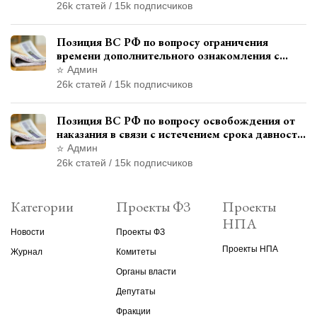
26k статей / 15k подписчиков
Позиция ВС РФ по вопросу ограничения
времени дополнительного ознакомления с
материалами уголовного дела
Админ
26k статей / 15k подписчиков
Позиция ВС РФ по вопросу освобождения от
наказания в связи с истечением срока давности
уголовного преследования
Админ
26k статей / 15k подписчиков
Категории
Проекты ФЗ
Проекты
НПА
Новости
Проекты ФЗ
Проекты НПА
Журнал
Комитеты
Органы власти
Депутаты
Фракции