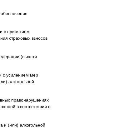
 обеспечения
и с принятием
ния страховых взносов
едерации (в части
и с усилением мер
или) алкогольной
ивных правонарушениях
ванной в соответствии с
а и (или) алкогольной