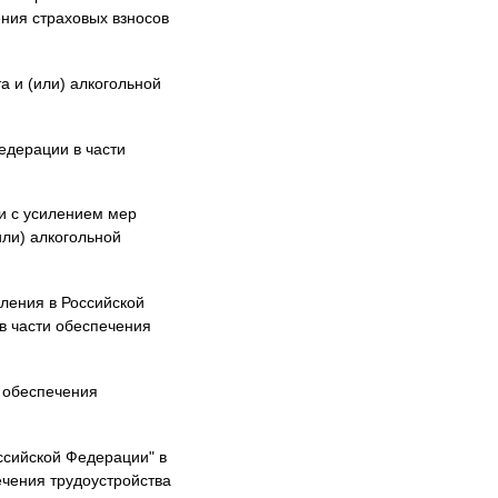
ния страховых взносов
а и (или) алкогольной
едерации в части
и с усилением мер
или) алкогольной
ления в Российской
в части обеспечения
 обеспечения
ссийской Федерации" в
ечения трудоустройства