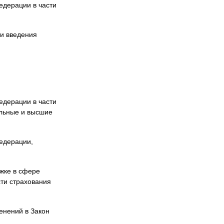
едерации в части
ти введения
едерации в части
альные и высшие
едерации,
жке в сфере
сти страхования
енений в Закон