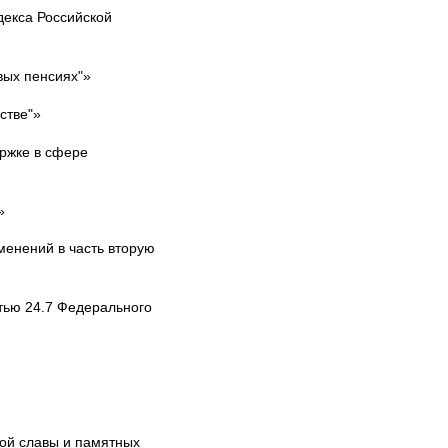
декса Российской
вых пенсиях"»
стве"»
ржке в сфере
»
менений в часть вторую
тью 24.7 Федерального
кой славы и памятных