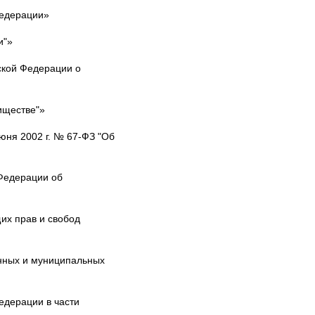
Федерации»
и"»
ской Федерации о
иществе"»
юня 2002 г. № 67-ФЗ "Об
 Федерации об
их прав и свобод
енных и муниципальных
едерации в части