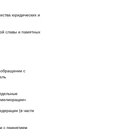
ества юридических и
кой славы и памятных
 обращении с
ель
отдельные
сомелиорации»
едерации (в части
и с принятием