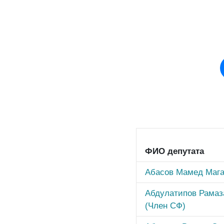
ФИО депутата
Абасов Мамед Мага
Абдулатипов Рамаз
(Член СФ)