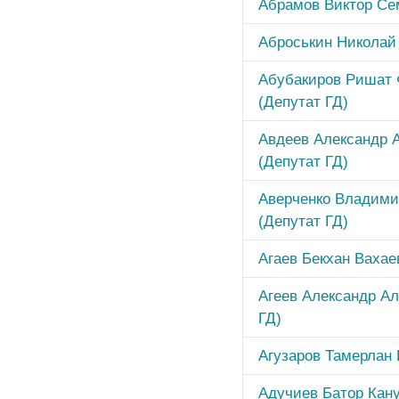
Абрамов Виктор Се
Аброськин Николай
Абубакиров Ришат 
(Депутат ГД)
Авдеев Александр 
(Депутат ГД)
Аверченко Владими
(Депутат ГД)
Агаев Бекхан Вахае
Агеев Александр Ал
ГД)
Агузаров Тамерлан 
Адучиев Батор Кану