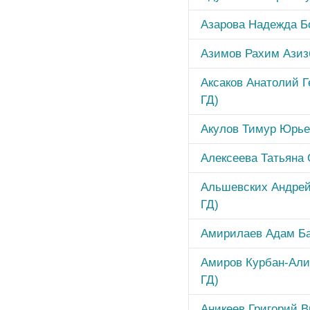
Азарова Надежда Б
Азимов Рахим Азиз
Аксаков Анатолий Г
ГД)
Акулов Тимур Юрье
Алексеева Татьяна 
Альшевских Андрей
ГД)
Амирилаев Адам Ба
Амиров Курбан-Али
ГД)
Аникеев Григорий В