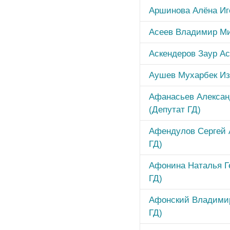
Аршинова Алёна Иго
Асеев Владимир Ми
Аскендеров Заур Ас
Аушев Мухарбек Из
Афанасьев Алекса
(Депутат ГД)
Афендулов Сергей 
ГД)
Афонина Наталья Г
ГД)
Афонский Владимир
ГД)