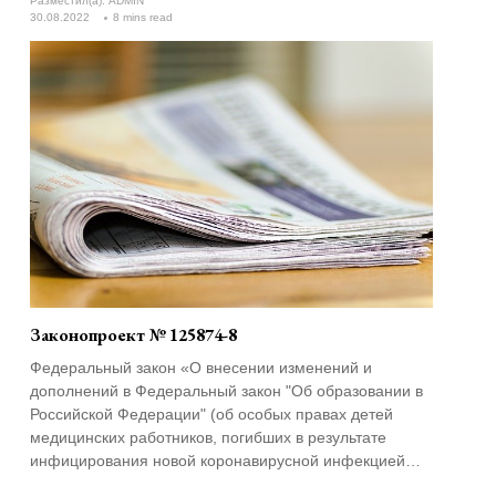
Разместил(а):
ADMIN
обязанностей)»
30.08.2022
8 mins read
Законопроект № 125874-8
Федеральный закон «О внесении изменений и
дополнений в Федеральный закон "Об образовании в
Российской Федерации" (об особых правах детей
медицинских работников, погибших в результате
инфицирования новой коронавирусной инфекцией
(COVID-19) при исполнении ими трудовых